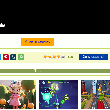
Играть сейчас
4
(
3
)