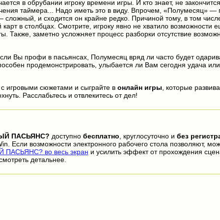
ается в обрубании игроку времени игры. И кто знает, не закончит
ечения таймера... Надо иметь это в виду. Впрочем, «Полумесяц» —
 сложный, и сходится он крайне редко. Причиной тому, в том числ
карт в столбцах. Смотрите, игроку явно не хватило возможности е
ы. Также, заметно усложняет процесс разборки отсутствие возмож
если Вы профи в пасьянсах, Полумесяц вряд ли часто будет одарив
пособен продемонстрировать, улыбается ли Вам сегодня удача или 
 с игровыми сюжетами и сыграйте в
онлайн игры
, которые развива
нуть. Расслабьтесь и отвлекитесь от дел!
ЫЙ ПАСЬЯНС?
доступно
бесплатно
, круглосуточно и
без регистр
in. Если возможности электронного рабочего стола позволяют, мо
ПАСЬЯНС? во весь экран
и усилить эффект от прохождения сцен
смотреть детальнее.