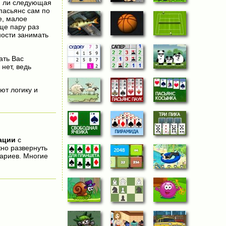
ся ли следующая
 пасьянс сам по
е, малое
ще пару раз
ности занимать
ать Вас
нет, ведь
ют логику и
ации
с
жно развернуть
ариев. Многие