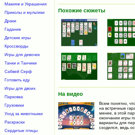
Макияж и Украшения
Похожие сюжеты
Приколы и мультики
Драки
Гадание
Детские игры
Кроссворды
Игры для девочек
Танки и Танчики
Сабвей Серф
Готовить еду
Игры для двоих
На видео
Парковка
Всем понятно, чт
Грузовики
на встречные гара
менее, в этой па
Уход за животными
окончании игры п
Раскраски
варианты для пер
сходился, ведь о
Сердитые птицы