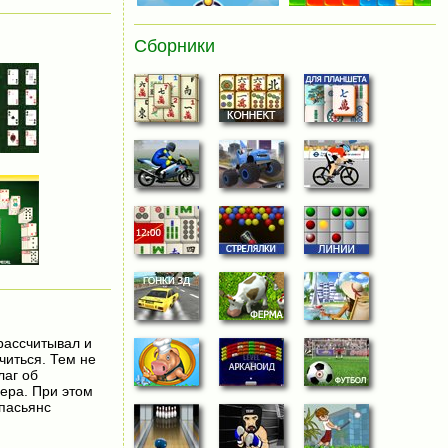
Сборники
 рассчитывал и
читься. Тем не
лаг об
мера. При этом
 пасьянс