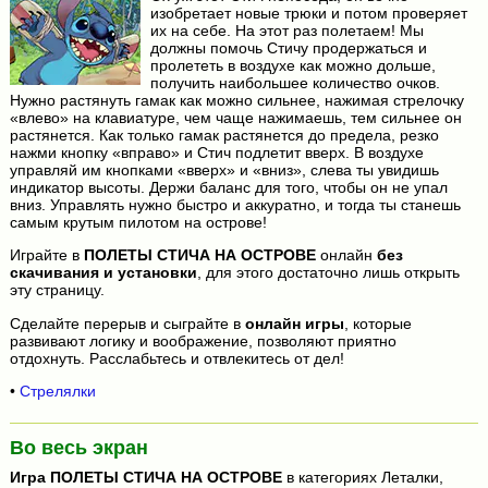
изобретает новые трюки и потом проверяет
их на себе. На этот раз полетаем! Мы
должны помочь Стичу продержаться и
пролететь в воздухе как можно дольше,
получить наибольшее количество очков.
Нужно растянуть гамак как можно сильнее, нажимая стрелочку
«влево» на клавиатуре, чем чаще нажимаешь, тем сильнее он
растянется. Как только гамак растянется до предела, резко
нажми кнопку «вправо» и Стич подлетит вверх. В воздухе
управляй им кнопками «вверх» и «вниз», слева ты увидишь
индикатор высоты. Держи баланс для того, чтобы он не упал
вниз. Управлять нужно быстро и аккуратно, и тогда ты станешь
самым крутым пилотом на острове!
Играйте в
ПОЛЕТЫ СТИЧА НА ОСТРОВЕ
онлайн
без
скачивания и установки
, для этого достаточно лишь открыть
эту страницу.
Сделайте перерыв и сыграйте в
онлайн игры
, которые
развивают логику и воображение, позволяют приятно
отдохнуть. Расслабьтесь и отвлекитесь от дел!
•
Стрелялки
Во весь экран
Игра
ПОЛЕТЫ СТИЧА НА ОСТРОВЕ
в категориях Леталки,