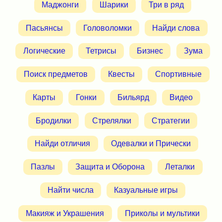
Маджонги
Шарики
Три в ряд
Пасьянсы
Головоломки
Найди слова
Логические
Тетрисы
Бизнес
Зума
Поиск предметов
Квесты
Спортивные
Карты
Гонки
Бильярд
Видео
Бродилки
Стрелялки
Стратегии
Найди отличия
Одевалки и Прически
Пазлы
Защита и Оборона
Леталки
Найти числа
Казуальные игры
Макияж и Украшения
Приколы и мультики