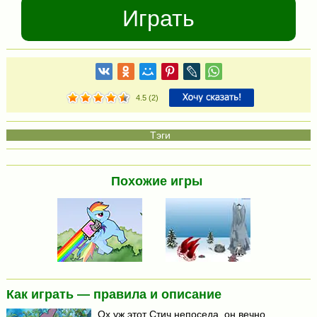
Играть
4.5
(
2
)
Похожие игры
Как играть — правила и описание
Ох уж этот Стич непоседа, он вечно