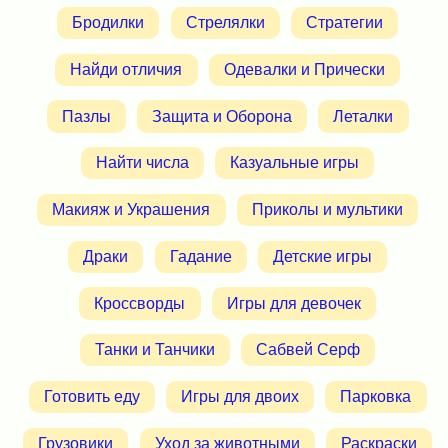
Бродилки
Стрелялки
Стратегии
Найди отличия
Одевалки и Прически
Пазлы
Защита и Оборона
Леталки
Найти числа
Казуальные игры
Макияж и Украшения
Приколы и мультики
Драки
Гадание
Детские игры
Кроссворды
Игры для девочек
Танки и Танчики
Сабвей Серф
Готовить еду
Игры для двоих
Парковка
Грузовики
Уход за животными
Раскраски