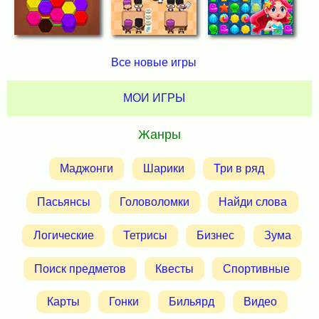
Все новые игры
МОИ ИГРЫ
Жанры
Маджонги
Шарики
Три в ряд
Пасьянсы
Головоломки
Найди слова
Логические
Тетрисы
Бизнес
Зума
Поиск предметов
Квесты
Спортивные
Карты
Гонки
Бильярд
Видео