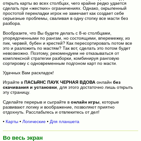
открыть карты во всех столбцах, чего крайне редко удается
сделать при «жестких» ограничениях. Однако, окрыленный
простотой перекладки игрок не замечает как создает себе
серьезные проблемы, сваливая в одну стопку все масти без
разбора.
Вообразите, что Вы будете делать с 8-ю столбцами,
упорядоченными по рангам, но состоящими, вперемежку, из
пик, червей, бубен и крестей? Как пересортировать потом все
это и разложить по мастям? Так вот, сделать это потом будет
невозможно. Поэтому, рекомендуем не отказываться от
комплексной стратегии разборки, комбинируя ранговую
сортировку с одновременным подгоном карт по масти.
Удачных Вам раскладок!
Играйте в
ПАСЬЯНС ПАУК ЧЕРНАЯ ВДОВА
онлайн
без
скачивания и установки
, для этого достаточно лишь открыть
эту страницу.
Сделайте перерыв и сыграйте в
онлайн игры
, которые
развивают логику и воображение, позволяют приятно
отдохнуть. Расслабьтесь и отвлекитесь от дел!
•
Карты
•
Логические
•
Для планшета
Во весь экран