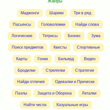
Жанры
Маджонги
Шарики
Три в ряд
Пасьянсы
Головоломки
Найди слова
Логические
Тетрисы
Бизнес
Зума
Поиск предметов
Квесты
Спортивные
Карты
Гонки
Бильярд
Видео
Бродилки
Стрелялки
Стратегии
Найди отличия
Одевалки и Прически
Пазлы
Защита и Оборона
Леталки
Найти числа
Казуальные игры