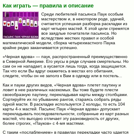
Как играть — правила и описание
Среди любителей пасьянса Паук особым
мастерством и, в некотором роде, удачей,
считается успешная разборка раскладки из
карт четырех мастей. К этой цели стремятся
все заядлые почитатели пасьянса. Но
вследствие жестких правил и особой
математической модели, сборка четырехмастного Паука
крайне редко заканчивается успешно.
«Черная вдова» — паук, распространенный преимущественно
в Северной Америке. Его укусы в ряде случаев смертельны. Но
сам он не нападает, а кусается лишь тогда, когда защищается.
Так что если Вы вдруг окажитесь в местах его обитания,
следите, чтобы он не заполз к Вам в одежду или в постель...
Как и пауки других видов, «Черная вдова» плетет паутину и
ловит в нее различных насекомых. Вы тоже будете плести
своеобразную паутину, перекладывая карты между столбцами.
Сортируйте их по убыванию рангов, стараясь собрать ряды
одной масти. В раскладке используется 2 колоды, то есть 104
карты 4-х мастей. Пасьянс Паук «Черная вдова» допускает
перекладывать последовательности, собранные из карт разных
мастей, что выгодно отличает эту разновидность от других,
более строгих, «Пауков» с 4-мя мастями.
С таким «послаблением» в правилах перекладки часто удается