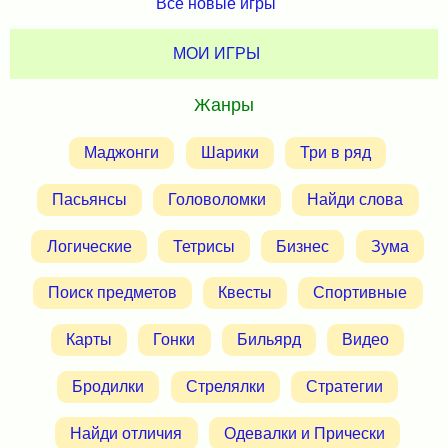
Все новые игры
МОИ ИГРЫ
Жанры
Маджонги
Шарики
Три в ряд
Пасьянсы
Головоломки
Найди слова
Логические
Тетрисы
Бизнес
Зума
Поиск предметов
Квесты
Спортивные
Карты
Гонки
Бильярд
Видео
Бродилки
Стрелялки
Стратегии
Найди отличия
Одевалки и Прически