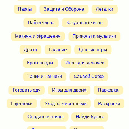
Пазлы
Защита и Оборона
Леталки
Найти числа
Казуальные игры
Макияж и Украшения
Приколы и мультики
Драки
Гадание
Детские игры
Кроссворды
Игры для девочек
Танки и Танчики
Сабвей Серф
Готовить еду
Игры для двоих
Парковка
Грузовики
Уход за животными
Раскраски
Сердитые птицы
Найди буквы