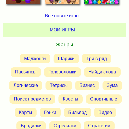
Все новые игры
МОИ ИГРЫ
Жанры
Маджонги
Шарики
Три в ряд
Пасьянсы
Головоломки
Найди слова
Логические
Тетрисы
Бизнес
Зума
Поиск предметов
Квесты
Спортивные
Карты
Гонки
Бильярд
Видео
Бродилки
Стрелялки
Стратегии