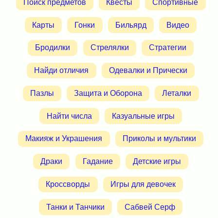
Поиск предметов
Квесты
Спортивные
Карты
Гонки
Бильярд
Видео
Бродилки
Стрелялки
Стратегии
Найди отличия
Одевалки и Прически
Пазлы
Защита и Оборона
Леталки
Найти числа
Казуальные игры
Макияж и Украшения
Приколы и мультики
Драки
Гадание
Детские игры
Кроссворды
Игры для девочек
Танки и Танчики
Сабвей Серф