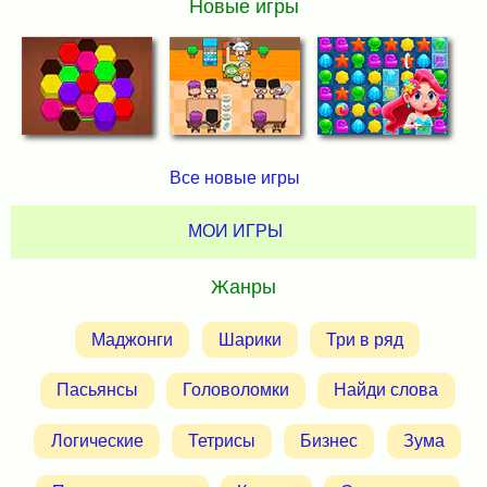
Новые игры
Все новые игры
МОИ ИГРЫ
Жанры
Маджонги
Шарики
Три в ряд
Пасьянсы
Головоломки
Найди слова
Логические
Тетрисы
Бизнес
Зума