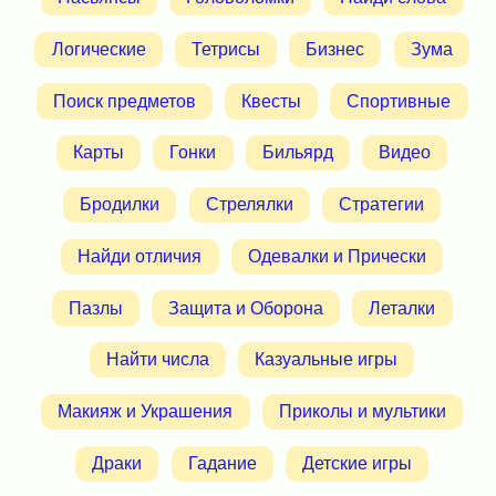
Логические
Тетрисы
Бизнес
Зума
Поиск предметов
Квесты
Спортивные
Карты
Гонки
Бильярд
Видео
Бродилки
Стрелялки
Стратегии
Найди отличия
Одевалки и Прически
Пазлы
Защита и Оборона
Леталки
Найти числа
Казуальные игры
Макияж и Украшения
Приколы и мультики
Драки
Гадание
Детские игры