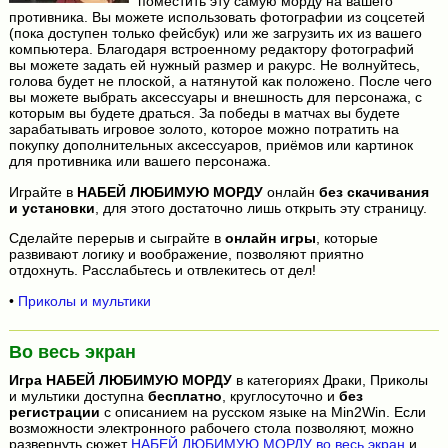
поместить эту самую морду на вашего
противника. Вы можете использовать фотографии из соцсетей
(пока доступен только фейсбук) или же загрузить их из вашего
компьютера. Благодаря встроенному редактору фотографий
вы можете задать ей нужный размер и ракурс. Не волнуйтесь,
голова будет не плоской, а натянутой как положено. После чего
вы можете выбрать аксессуары и внешность для персонажа, с
которым вы будете драться. За победы в матчах вы будете
зарабатывать игровое золото, которое можно потратить на
покупку дополнительных аксессуаров, приёмов или картинок
для противника или вашего персонажа.
Играйте в
НАБЕЙ ЛЮБИМУЮ МОРДУ
онлайн
без скачивания
и установки
, для этого достаточно лишь открыть эту страницу.
Сделайте перерыв и сыграйте в
онлайн игры
, которые
развивают логику и воображение, позволяют приятно
отдохнуть. Расслабьтесь и отвлекитесь от дел!
•
Приколы и мультики
Во весь экран
Игра
НАБЕЙ ЛЮБИМУЮ МОРДУ
в категориях Драки, Приколы
и мультики доступна
бесплатно
, круглосуточно и
без
регистрации
с описанием на русском языке на Min2Win. Если
возможности электронного рабочего стола позволяют, можно
развернуть сюжет
НАБЕЙ ЛЮБИМУЮ МОРДУ во весь экран
и