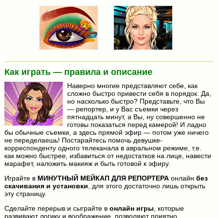
Как играть — правила и описание
Наверно многие представляют себе, как
сложно быстро привести себя в порядок. Да,
но насколько быстро? Представьте, что Вы
— репортер, и у Вас съемки через
пятнадцать минут, а Вы, ну совершенно не
готовы показаться перед камерой! И ладно
бы обычные съемки, а здесь прямой эфир — потом уже ничего
не переделаешь! Постарайтесь помочь девушке-
корреспонденту одного телеканала в авральном режиме, т.е.
как можно быстрее, избавиться от недостатков на лице, навести
марафет, наложить макияж и быть готовой к эфиру.
Играйте в
МИНУТНЫЙ МЕЙКАП ДЛЯ РЕПОРТЕРА
онлайн
без
скачивания и установки
, для этого достаточно лишь открыть
эту страницу.
Сделайте перерыв и сыграйте в
онлайн игры
, которые
развивают логику и воображение, позволяют приятно