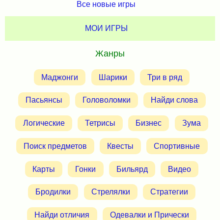
Все новые игры
МОИ ИГРЫ
Жанры
Маджонги
Шарики
Три в ряд
Пасьянсы
Головоломки
Найди слова
Логические
Тетрисы
Бизнес
Зума
Поиск предметов
Квесты
Спортивные
Карты
Гонки
Бильярд
Видео
Бродилки
Стрелялки
Стратегии
Найди отличия
Одевалки и Прически