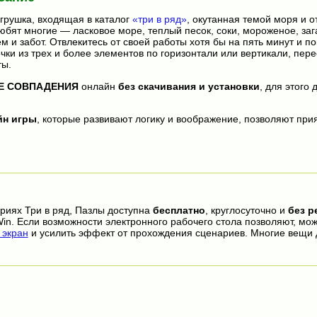
грушка, входящая в каталог
«три в ряд»
, окутанная темой моря и о
бят многие — ласковое море, теплый песок, соки, мороженое, заг
м и забот. Отвлекитесь от своей работы хотя бы на пять минут и по
чки из трех и более элементов по горизонтали или вертикали, пер
ты.
Е СОВПАДЕНИЯ
онлайн
без скачивания и установки
, для этого 
йн игры
, которые развивают логику и воображение, позволяют прия
ориях Три в ряд, Пазлы доступна
бесплатно
, круглосуточно и
без р
in. Если возможности электронного рабочего стола позволяют, мо
экран
и усилить эффект от прохождения сценариев. Многие вещи 