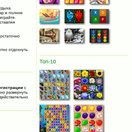
тдыха.
ар и полное
играйте.
еставляя
достаточно
тно отдохнуть.
Топ-10
егистрации
с
жно развернуть
действительно