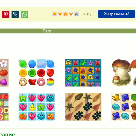
3.8
(
5
)
сание