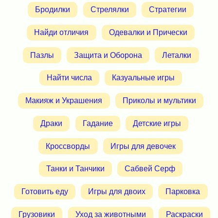
Бродилки
Стрелялки
Стратегии
Найди отличия
Одевалки и Прически
Пазлы
Защита и Оборона
Леталки
Найти числа
Казуальные игры
Макияж и Украшения
Приколы и мультики
Драки
Гадание
Детские игры
Кроссворды
Игры для девочек
Танки и Танчики
Сабвей Серф
Готовить еду
Игры для двоих
Парковка
Грузовики
Уход за животными
Раскраски