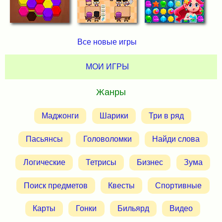
Все новые игры
МОИ ИГРЫ
Жанры
Маджонги
Шарики
Три в ряд
Пасьянсы
Головоломки
Найди слова
Логические
Тетрисы
Бизнес
Зума
Поиск предметов
Квесты
Спортивные
Карты
Гонки
Бильярд
Видео