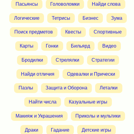
Пасьянсы
Головоломки
Найди слова
Логические
Тетрисы
Бизнес
Зума
Поиск предметов
Квесты
Спортивные
Карты
Гонки
Бильярд
Видео
Бродилки
Стрелялки
Стратегии
Найди отличия
Одевалки и Прически
Пазлы
Защита и Оборона
Леталки
Найти числа
Казуальные игры
Макияж и Украшения
Приколы и мультики
Драки
Гадание
Детские игры