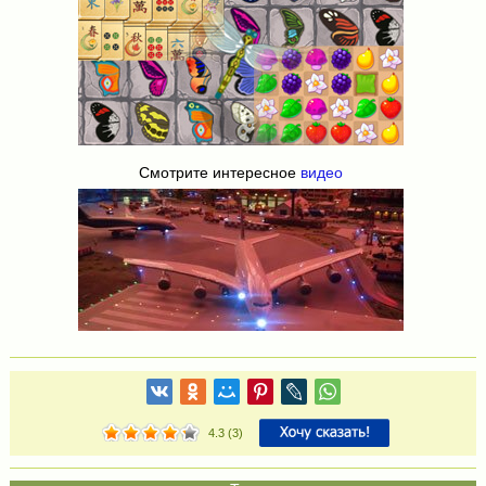
Смотрите интересное
видео
4.3
(
3
)