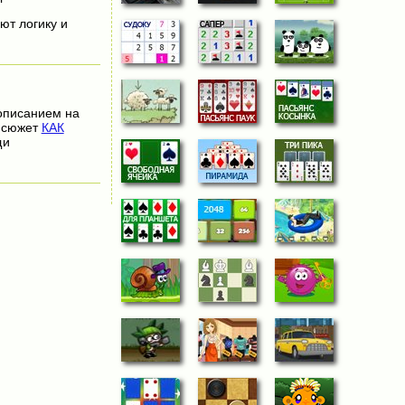
ют логику и
описанием на
ь сюжет
КАК
щи