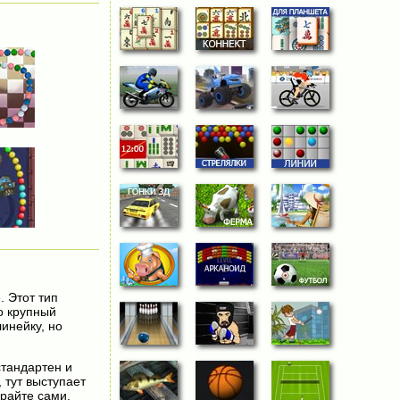
. Этот тип
о крупный
инейку, но
стандартен и
 тут выступает
райте сами.