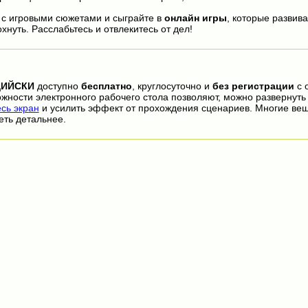
 с игровыми сюжетами и сыграйте в
онлайн игры
, которые развива
нуть. Расслабьтесь и отвлекитесь от дел!
ДИЙСКИ
доступно
бесплатно
, круглосуточно и
без регистрации
с 
ожности электронного рабочего стола позволяют, можно развернут
сь экран
и усилить эффект от прохождения сценариев. Многие ве
еть детальнее.