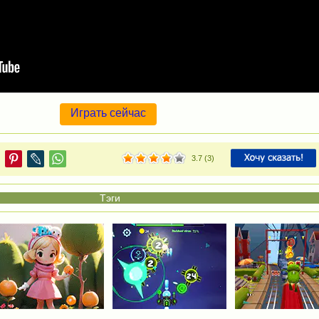
Играть сейчас
3.7
(
3
)