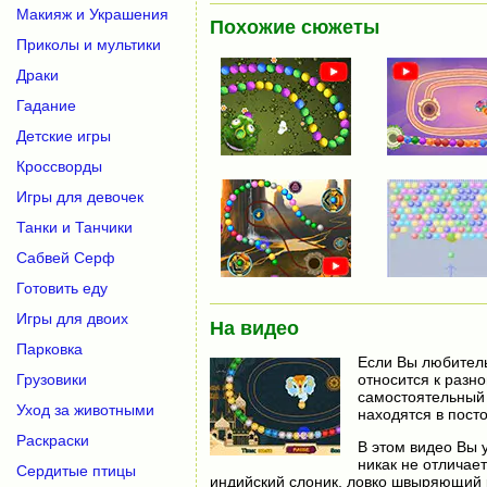
Макияж и Украшения
Похожие сюжеты
Приколы и мультики
Драки
Гадание
Детские игры
Кроссворды
Игры для девочек
Танки и Танчики
Сабвей Серф
Готовить еду
Игры для двоих
На видео
Парковка
Если Вы любитель
Грузовики
относится к разн
самостоятельный 
Уход за животными
находятся в пост
Раскраски
В этом видео Вы у
никак не отличае
Сердитые птицы
индийский слоник, ловко швыряющий 