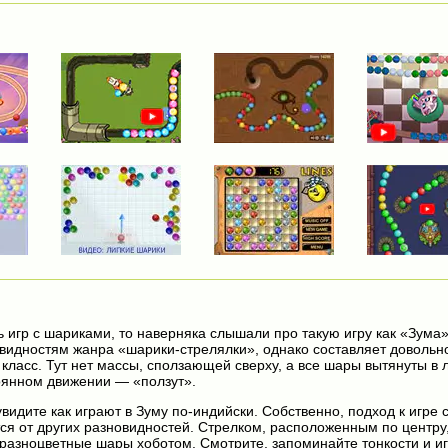
 игр с шариками, то наверняка слышали про такую игру как «Зума»
овидностям жанра «шарики-стрелялки», однако составляет довольн
класс. Тут нет массы, сползающей сверху, а все шары вытянуты в л
оянном движении — «ползут».
видите как играют в Зуму по-индийски. Собственно, подход к игре 
тся от других разновидностей. Стрелком, расположенным по центру,
разноцветные шары хоботом. Смотрите, запоминайте тонкости и иг