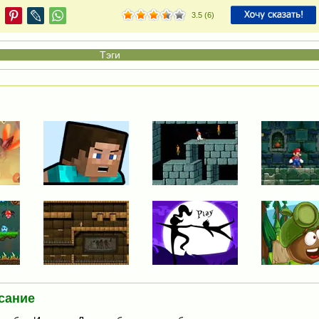
3.5
(
6
)
сание