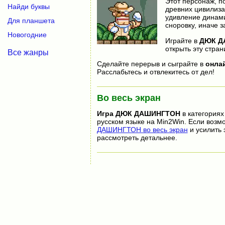
Этот персонаж, п
Найди буквы
древних цивилиза
удивление динами
Для планшета
сноровку, иначе з
Новогодние
Играйте в
ДЮК Д
открыть эту стран
Все жанры
Сделайте перерыв и сыграйте в
онла
Расслабьтесь и отвлекитесь от дел!
Во весь экран
Игра
ДЮК ДАШИНГТОН
в категориях
русском языке на Min2Win. Если возм
ДАШИНГТОН во весь экран
и усилить 
рассмотреть детальнее.