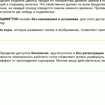
одобно Индиане Джонсу, бродит по лабиринтам древних замков в по
ций и сокровищ конечно. Что свойственно далеко не всем бродилка
чна, на каждый эпизод отводится совсем немного времени. Прояви
астрянете где-нибудь в подземелье.
АШИНГТОН
онлайн
без скачивания и установки
, для этого дост
ицу.
йн игры
, которые развивают логику и воображение, позволяют прия
 Бродилки доступна
бесплатно
, круглосуточно и
без регистрации
ожности электронного рабочего стола позволяют, можно развернут
эффект от прохождения сценариев. Многие вещи действительно и