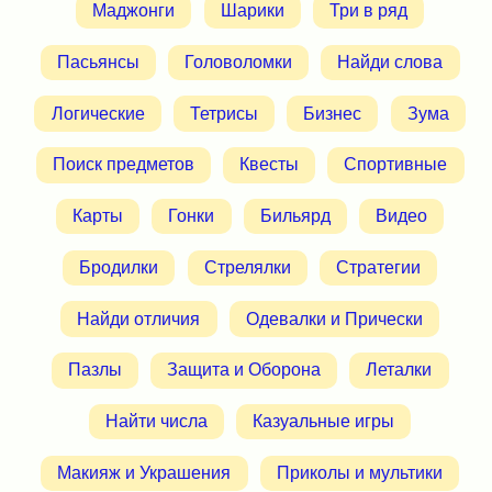
Маджонги
Шарики
Три в ряд
Пасьянсы
Головоломки
Найди слова
Логические
Тетрисы
Бизнес
Зума
Поиск предметов
Квесты
Спортивные
Карты
Гонки
Бильярд
Видео
Бродилки
Стрелялки
Стратегии
Найди отличия
Одевалки и Прически
Пазлы
Защита и Оборона
Леталки
Найти числа
Казуальные игры
Макияж и Украшения
Приколы и мультики