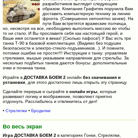
разработчиков выглядит следующим
образом. Компания Графитек поручила Вам
доставить компьютерную технику за линию
фронта. (Совершенно непонятно зачем). На
пути Вам встретятся вражеские полчища,
но, несмотря на все, необходимо выполнить миссию во чтобы
то ни стало. И Вы прославите себя как настоящий герой, и
Ваше имя останется в веках! (Сколько пафоса!) У Вас есть три
танка Т-90 в базовой комплектации. (Видимо без подушек
безопасности и электро-стекло-подъемников...). И помните,
потомки ошибки не простят!!! Инструкции к танку: управляем
стрелками, мышью указываем направление для стрельбы. За
несколько подбитых танков даются бонусы: дополнительные
очки и починка танка.
Играйте в
ДОСТАВКА БОЕМ 2
онлайн
без скачивания и
установки
, для этого достаточно лишь открыть эту страницу.
Сделайте перерыв и сыграйте в
онлайн игры
, которые
развивают логику и воображение, позволяют приятно
отдохнуть. Расслабьтесь и отвлекитесь от дел!
•
Стрелялки
•
Бродилки
Во весь экран
Игра
ДОСТАВКА БОЕМ 2
в категориях Гонки, Стрелялки,