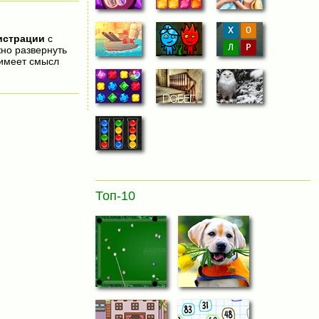
истрации
с
жно развернуть
 имеет смысл
Топ-10