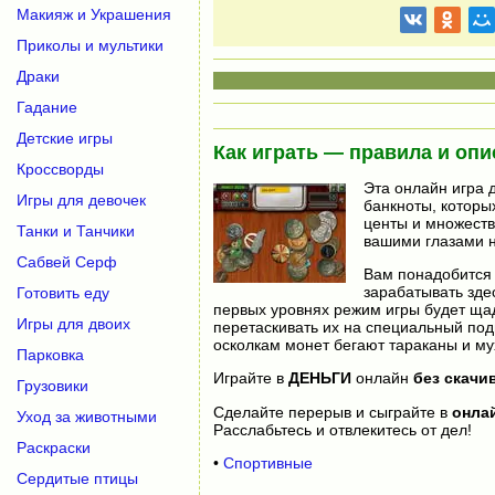
Макияж и Украшения
Приколы и мультики
Драки
Гадание
Детские игры
Как играть — правила и опи
Кроссворды
Эта онлайн игра 
Игры для девочек
банкноты, которы
центы и множеств
Танки и Танчики
вашими глазами н
Сабвей Серф
Вам понадобится 
зарабатывать зде
Готовить еду
первых уровнях режим игры будет ща
Игры для двоих
перетаскивать их на специальный подн
осколкам монет бегают тараканы и мух
Парковка
Играйте в
ДЕНЬГИ
онлайн
без скачи
Грузовики
Сделайте перерыв и сыграйте в
онла
Уход за животными
Расслабьтесь и отвлекитесь от дел!
Раскраски
•
Спортивные
Сердитые птицы