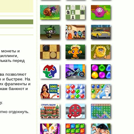
е монеты и
шиллинги,
лькать перед
тва позволяют
е и быстрее. На
их фрагменты и
вкам банкнот и
у.
тно отдохнуть.