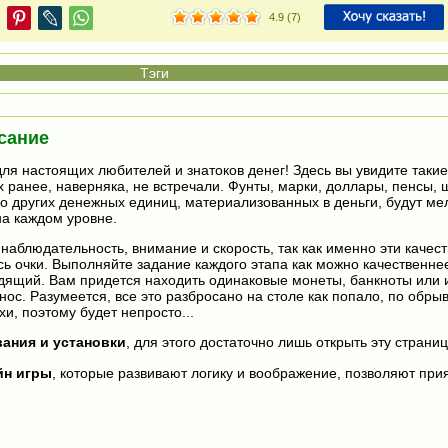
4.9
(
7
)
сание
для настоящих любителей и знатоков денег! Здесь вы увидите таки
х ранее, наверняка, не встречали. Фунты, марки, доллары, пенсы, 
о других денежных единиц, материализованных в деньги, будут ме
а каждом уровне.
наблюдательность, внимание и скорость, так как именно эти качес
сь очки. Выполняйте задание каждого этапа как можно качественне
дящий. Вам придется находить одинаковые монеты, банкноты или 
ос. Разумеется, все это разбросано на столе как попало, по обры
и, поэтому будет непросто...
вания и установки
, для этого достаточно лишь открыть эту страниц
йн игры
, которые развивают логику и воображение, позволяют прия