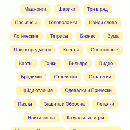
Маджонги
Шарики
Три в ряд
Пасьянсы
Головоломки
Найди слова
Логические
Тетрисы
Бизнес
Зума
Поиск предметов
Квесты
Спортивные
Карты
Гонки
Бильярд
Видео
Бродилки
Стрелялки
Стратегии
Найди отличия
Одевалки и Прически
Пазлы
Защита и Оборона
Леталки
Найти числа
Казуальные игры