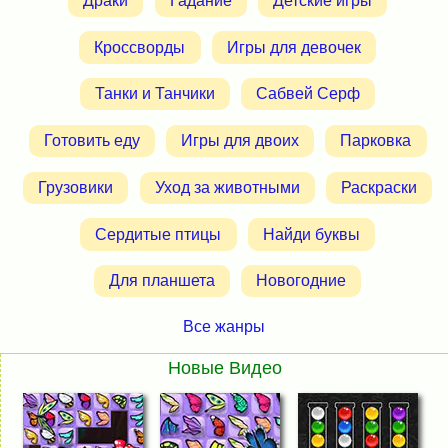
Драки
Гадание
Детские игры
Кроссворды
Игры для девочек
Танки и Танчики
Сабвей Серф
Готовить еду
Игры для двоих
Парковка
Грузовики
Уход за животными
Раскраски
Сердитые птицы
Найди буквы
Для планшета
Новогодние
Все жанры
Новые Видео