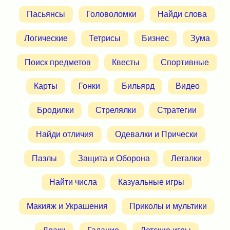
Пасьянсы
Головоломки
Найди слова
Логические
Тетрисы
Бизнес
Зума
Поиск предметов
Квесты
Спортивные
Карты
Гонки
Бильярд
Видео
Бродилки
Стрелялки
Стратегии
Найди отличия
Одевалки и Прически
Пазлы
Защита и Оборона
Леталки
Найти числа
Казуальные игры
Макияж и Украшения
Приколы и мультики