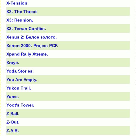
X-Tension
X2: The Threat
X3: Reunion.
X3: Terran Conflict.
Xenus 2: Белое золото.
Xenоn 2000: Рrоjeсt РСF.
Xpand Rally Xtreme.
Xraye.
Yodа Stоries.
You Are Empty.
Yukоn Тrаil.
Yume.
Yооt's Тоwer.
Z Ball.
Z-Out.
Z.А.R.