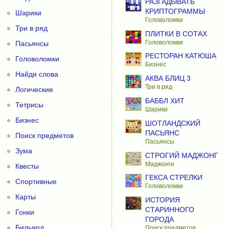
РАЗГАДЫВАТЬ
КРИПТОГРАММЫ
Шарики
Головоломки
Три в ряд
ПЛИТКИ В СОТАХ
Головоломки
Пасьянсы
РЕСТОРАН КАТЮША
Головоломки
Бизнес
Найди слова
АКВА БЛИЦ 3
Три в ряд
Логические
БАББЛ ХИТ
Тетрисы
Шарики
Бизнес
ШОТЛАНДСКИЙ
ПАСЬЯНС
Поиск предметов
Пасьянсы
Зума
СТРОГИЙ МАДЖОНГ
Маджонги
Квесты
ГЕКСА СТРЕЛКИ
Спортивные
Головоломки
Карты
ИСТОРИЯ
СТАРИННОГО
Гонки
ГОРОДА
Бильярд
Поиск предметов