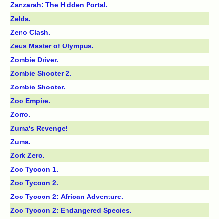
Zanzarah: The Hidden Portal.
Zelda.
Zeno Clash.
Zeus Master of Olympus.
Zombie Driver.
Zombie Shooter 2.
Zombie Shooter.
Zoo Empire.
Zorro.
Zuma's Revenge!
Zumа.
Zоrk Zerо.
Zоо Тусооn 1.
Zоо Тусооn 2.
Zоо Тусооn 2: Аfriсаn Аdventure.
Zоо Тусооn 2: Еndаngered Sрeсies.