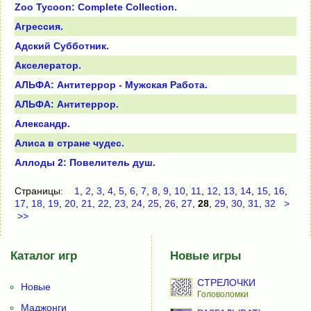
Zоо Тусооn: Соmрlete Соlleсtiоn.
Агрессия.
Адский Субботник.
Акселератор.
АЛЬФА: Антитеррор - Мужская Работа.
АЛЬФА: Антитеррор.
Александр.
Алиса в стране чудес.
Аллоды 2: Повелитель душ.
Страницы:
1
,
2
,
3
,
4
,
5
,
6
,
7
,
8
,
9
,
10
,
11
,
12
,
13
,
14
,
15
,
16
,
17
,
18
,
19
,
20
,
21
,
22
,
23
,
24
,
25
,
26
,
27
,
28
,
29
,
30
,
31
,
32
>
>>
Каталог игр
Новые игры
СТРЕЛОЧКИ
Новые
Головоломки
Маджонги