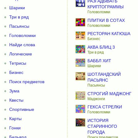
РАЗГАДЫВАТЬ
КРИПТОГРАММЫ
Шарики
Головоломки
Три в ряд
ПЛИТКИ В СОТАХ
Головоломки
Пасьянсы
РЕСТОРАН КАТЮША
Головоломки
Бизнес
Найди слова
АКВА БЛИЦ 3
Три в ряд
Логические
БАББЛ ХИТ
Тетрисы
Шарики
Бизнес
ШОТЛАНДСКИЙ
ПАСЬЯНС
Поиск предметов
Пасьянсы
Зума
СТРОГИЙ МАДЖОНГ
Маджонги
Квесты
ГЕКСА СТРЕЛКИ
Спортивные
Головоломки
Карты
ИСТОРИЯ
СТАРИННОГО
Гонки
ГОРОДА
Бильярд
Поиск предметов