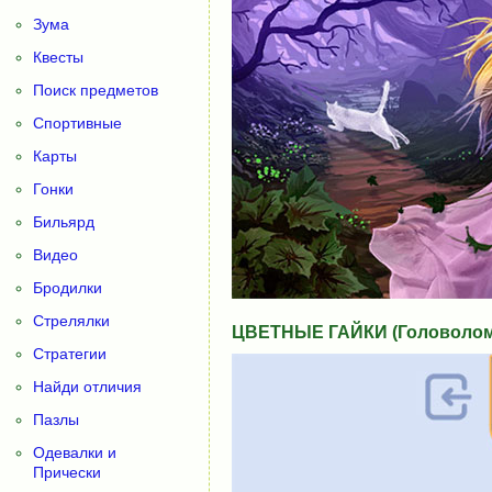
Зума
Квесты
Поиск предметов
Спортивные
Карты
Гонки
Бильярд
Видео
Бродилки
Стрелялки
ЦВЕТНЫЕ ГАЙКИ (Головолом
Стратегии
Найди отличия
Пазлы
Одевалки и
Прически