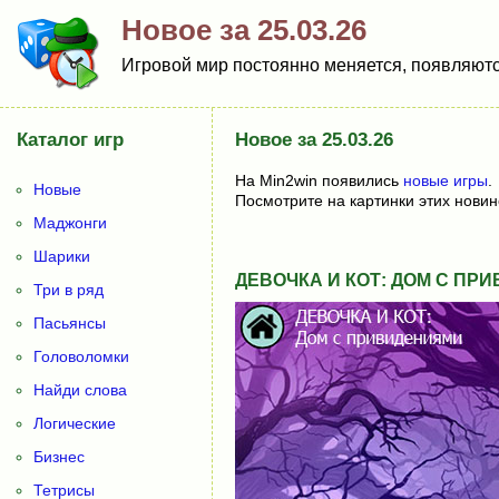
Новое за 25.03.26
Игровой мир постоянно меняется, появляются
Каталог игр
Новое за 25.03.26
На Min2win появились
новые игры
.
Новые
Посмотрите на картинки этих новин
Маджонги
Шарики
ДЕВОЧКА И КОТ: ДОМ С ПРИ
Три в ряд
Пасьянсы
Головоломки
Найди слова
Логические
Бизнес
Тетрисы