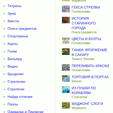
Маджонги
Тетрисы
ГЕКСА СТРЕЛКИ
Головоломки
Зума
ИСТОРИЯ
Квесты
СТАРИННОГО
ГОРОДА
Поиск предметов
Поиск предметов
Спортивные
ЦВЕТЫ И БОЛТЫ
Головоломки
Карты
ТАНКИ: ВТОРЖЕНИЕ
Гонки
В САХАРУ
Бильярд
Танки и Танчики
ПЕРЕЛИВАТЬ КРАСКИ
Видео
Головоломки
Бродилки
ТОРГОВЛЯ В ПОРТАХ
Бизнес
Стрелялки
ИЗ ПУШКИ ПО
Стратегии
КОРАБЛЯМ
Найди отличия
Стрелялки
МАДЖОНГ СЛОГИ
Пазлы
Маджонги
Одевалки и Прически