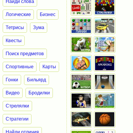
Найди слова
Логические
Бизнес
Тетрисы
Зума
Квесты
Поиск предметов
Спортивные
Карты
Гонки
Бильярд
Видео
Бродилки
Стрелялки
Стратегии
Найди отличия