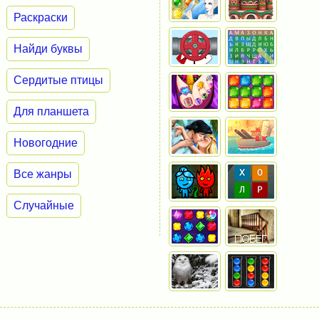
Раскраски
Найди буквы
Сердитые птицы
Для планшета
Новогодние
Все жанры
Случайные