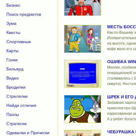
Бизнес
Поиск предметов
Зума
МЕСТЬ БОСС
Квесты
Как по-Вашему 
Изобретательнос
Спортивные
на высоте, однак
кофе мало кто с
Карты
Гонки
ОШИБКА WI
Многие, особенно
Бильярд
операционкой зн
Видео
сталкивались с 
смерти). Ностал
Бродилки
Стрелялки
ШРЕК И ЕГО
Забавная нарезк
Найди отличия
приколов про Шр
нарисованная ав
Пазлы
А у ребят богат
Стратегии
ЧЕБУРАШКА 
Одевалки и Прически