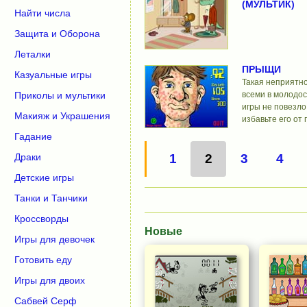
(МУЛЬТИК)
Найти числа
Защита и Оборона
Леталки
ПРЫЩИ
Казуальные игры
Такая неприятно
всеми в молодос
Приколы и мультики
игры не повезло
Макияж и Украшения
избавьте его от
Гадание
Драки
1
2
3
4
Детские игры
Танки и Танчики
Кроссворды
Новые
Игры для девочек
Готовить еду
Игры для двоих
Сабвей Серф