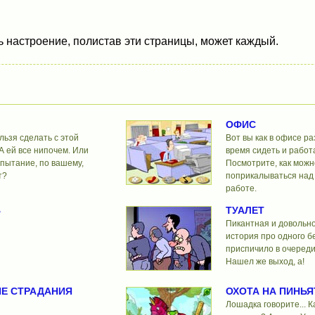
ь настроение, полистав эти страницы, может каждый.
ОФИС
льзя сделать с этой
Вот вы как в офисе р
А ей все нипочем. Или
время сидеть и работа
спытание, по вашему,
Посмотрите, как можн
т?
поприкалываться над
работе.
В
ТУАЛЕТ
Пикантная и довольн
история про одного б
приспичило в очереди
Нашел же выход, а!
Е СТРАДАНИЯ
ОХОТА НА ПИНЬЯ
Лошадка говорите... К