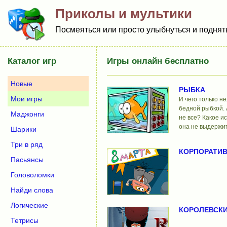
Приколы и мультики
Посмеяться или просто улыбнуться и поднят
Каталог игр
Игры онлайн бесплатно
Новые
РЫБКА
Мои игры
И чего только не
бедной рыбкой. 
Маджонги
не все? Какое и
она не выдержи
Шарики
Три в ряд
КОРПОРАТИ
Пасьянсы
Головоломки
Найди слова
Логические
КОРОЛЕВСКИ
Тетрисы