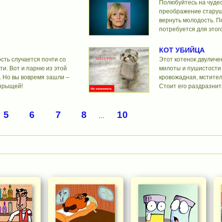
Полюбуйтесь на чуде
преображение стару
вернуть молодость. П
потребуется для этого
КОТ УБИЙЦА
сть случается почти со
Этот котенок двуличе
ти. Вот и парню из этой
милоты и пушистости
. Но вы вовремя зашли –
кровожадная, мстител
 прыщей!
Стоит его раздразнить,
5
6
7
8
10
...