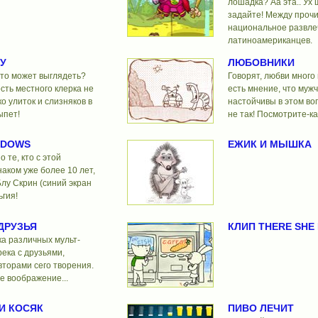
лошадка? Аа эта.. Ух 
задайте! Между прочи
национальное развле
латиноамериканцев.
У
ЛЮБОВНИКИ
это может выглядеть?
Говорят, любви много 
ть местного клерка не
есть мнение, что муж
о улиток и слизняков в
настойчивы в этом воп
ыпет!
не так! Посмотрите-ка
NDOWS
ЕЖИК И МЫШКА
 те, кто с этой
аком уже более 10 лет,
Блу Скрин (синий экран
ьгия!
 ДРУЗЬЯ
КЛИП THERE SHE I
а различных мульт-
ека с друзьями,
торами сего творения.
ое воображение...
И КОСЯК
ПИВО ЛЕЧИТ