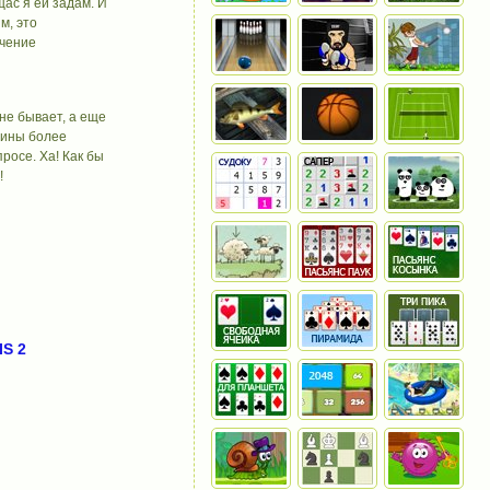
щас я ей задам. И
м, это
чение
не бывает, а еще
чины более
росе. Ха! Как бы
!
S 2