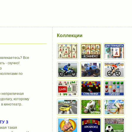
Коллекции
азвлекаетесь? Все
ть - скучно!
о
 коллегами по
о неприличная
едолагу, которому
 в кинотеатр.
ТУ 3
акая такая