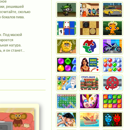
сное
шки, решившей
осчитайте, сколько
 бокалов пива.
н. Под маской
 кроется
ьная натура.
 и он станет...