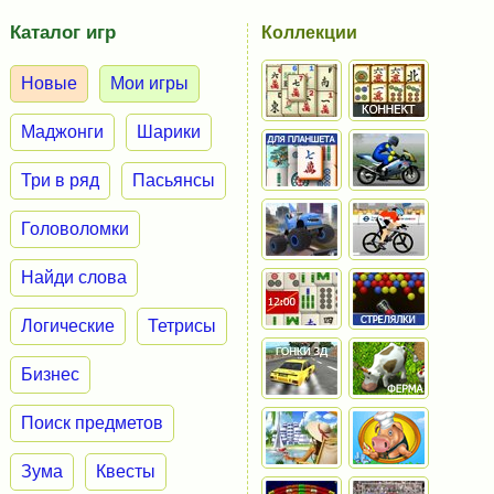
Каталог игр
Коллекции
Новые
Мои игры
Маджонги
Шарики
Три в ряд
Пасьянсы
Головоломки
Найди слова
Логические
Тетрисы
Бизнес
Поиск предметов
Зума
Квесты