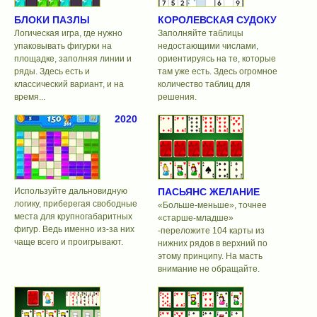
БЛОКИ ПАЗЛЫ
КОРОЛЕВСКАЯ СУДОКУ
Логическая игра, где нужно
Заполняйте таблицы
упаковывать фигурки на
недостающими числами,
площадке, заполняя линии и
ориентируясь на те, которые
ряды. Здесь есть и
там уже есть. Здесь огромное
классический вариант, и на
количество таблиц для
время...
решения.
2020
Используйте дальновидную
ПАСЬЯНС ЖЕЛАНИЕ
логику, приберегая свободные
«Больше-меньше», точнее
места для крупногабаритных
«старше-младше»
фигур. Ведь именно из-за них
-переложите 104 карты из
чаще всего и проигрывают.
нижних рядов в верхний по
этому принципу. На масть
внимание не обращайте.