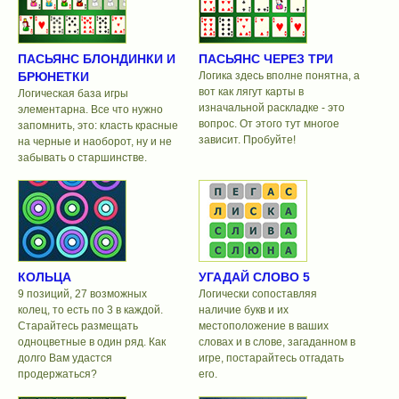
ПАСЬЯНС БЛОНДИНКИ И
ПАСЬЯНС ЧЕРЕЗ ТРИ
БРЮНЕТКИ
Логика здесь вполне понятна, а
вот как лягут карты в
Логическая база игры
изначальной раскладке - это
элементарна. Все что нужно
вопрос. От этого тут многое
запомнить, это: класть красные
зависит. Пробуйте!
на черные и наоборот, ну и не
забывать о старшинстве.
КОЛЬЦА
УГАДАЙ СЛОВО 5
9 позиций, 27 возможных
Логически сопоставляя
колец, то есть по 3 в каждой.
наличие букв и их
Старайтесь размещать
местоположение в ваших
одноцветные в один ряд. Как
словах и в слове, загаданном в
долго Вам удастся
игре, постарайтесь отгадать
продержаться?
его.