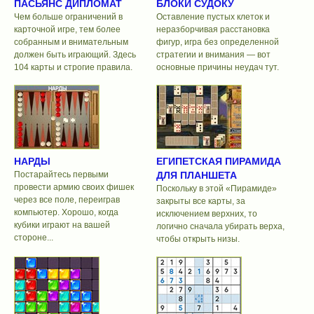
ПАСЬЯНС ДИПЛОМАТ
БЛОКИ СУДОКУ
Чем больше ограничений в
Оставление пустых клеток и
карточной игре, тем более
неразборчивая расстановка
собранным и внимательным
фигур, игра без определенной
должен быть играющий. Здесь
стратегии и внимания — вот
104 карты и строгие правила.
основные причины неудач тут.
НАРДЫ
ЕГИПЕТСКАЯ ПИРАМИДА
Постарайтесь первыми
ДЛЯ ПЛАНШЕТА
провести армию своих фишек
Поскольку в этой «Пирамиде»
через все поле, переиграв
закрыты все карты, за
компьютер. Хорошо, когда
исключением верхних, то
кубики играют на вашей
логично сначала убирать верха,
стороне...
чтобы открыть низы.