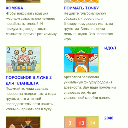
ХОМЯКА
ПОЙМАТЬ ТОЧКУ
Чтобы накормить грызуна
Не дайте голубому кружку
кусочком сыра, нужно немного
сбежать с игрового поля,
поработать головой. И
блокируя ему дорогу желтыми
придумать, как доставить
кружками. Больше логики -
лакомство прямо в рот хомячку.
меньше ходов. Это непростая
игра.
ИДОЛ
ПОРОСЕНОК В ЛУЖЕ 2
Археологи раскопали
уникальную фигурку родом из
ДЛЯ ПЛАНШЕТА
древности. Вам надо помочь им
Подумайте, когда сделать
упаковать ее. Но до
поросенка квадратным, а когда
упаковочной коробки далеко.
круглым; что и в какой
последовательности нажать,
чтобы он прикатился в лужу.
2048