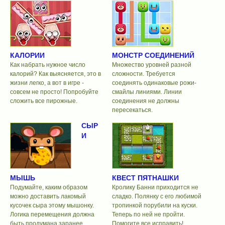
КАЛОРИИ
МОНСТР СОЕДИНЕНИЙ
Как набрать нужное число
Множество уровней разной
калорий? Как выясняется, это в
сложности. Требуется
жизни легко, а вот в игре -
соединять одинаковые рожи-
совсем не просто! Попробуйте
смайлы линиями. Линии
сложить все пирожные.
соединения не должны
пересекаться.
СЫР
И
МЫШЬ
КВЕСТ ПЯТНАШКИ
Подумайте, каким образом
Кролику Банни приходится не
можно доставить лакомый
сладко. Полянку с его любимой
кусочек сыра этому мышонку.
тропинкой порубили на куски.
Логика перемещения должна
Теперь по ней не пройти.
быть продумана заранее.
Помогите все исправить!