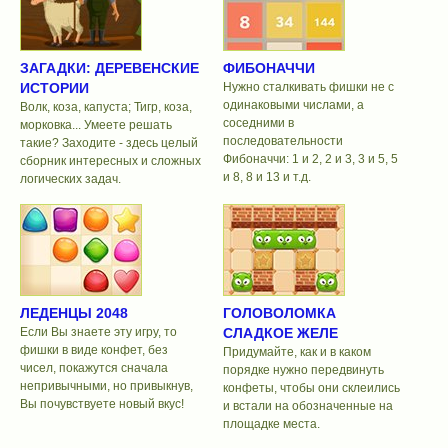
ЗАГАДКИ: ДЕРЕВЕНСКИЕ
ФИБОНАЧЧИ
ИСТОРИИ
Нужно сталкивать фишки не с
одинаковыми числами, а
Волк, коза, капуста; Тигр, коза,
соседними в
морковка... Умеете решать
последовательности
такие? Заходите - здесь целый
Фибоначчи: 1 и 2, 2 и 3, 3 и 5, 5
сборник интересных и сложных
и 8, 8 и 13 и т.д.
логических задач.
ЛЕДЕНЦЫ 2048
ГОЛОВОЛОМКА
Если Вы знаете эту игру, то
СЛАДКОЕ ЖЕЛЕ
фишки в виде конфет, без
Придумайте, как и в каком
чисел, покажутся сначала
порядке нужно передвинуть
непривычными, но привыкнув,
конфеты, чтобы они склеились
Вы почувствуете новый вкус!
и встали на обозначенные на
площадке места.