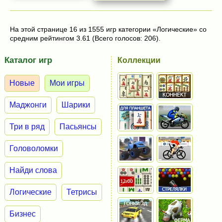
На этой странице 16 из 1555 игр категории «Логические» со
средним рейтингом 3.61 (Всего голосов: 206).
Каталог игр
Коллекции
Новые
Мои игры
Маджонги
Шарики
Три в ряд
Пасьянсы
Головоломки
Найди слова
Логические
Тетрисы
Бизнес