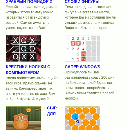
ХРАБРЫЙ ПОМИДОР 2
СЛОЖИ ФИГУРЫ
Решайте логические задачки, в
Если последняя оставшаяся
которых этому томату нужно
фигура не встает на место,
избавиться от всех других
которое Вы ей оставили после
овощей. Сам он думать не
укладки других, значит логика
умеет, надеется на Вас!
Ваша сработала неверно.
КРЕСТИКИ НОЛИКИ С
САПЕР WINDOWS
КОМПЬЮТЕРОМ
Приходилось ли Вам
разминировать сразу 200 мин
Число логических комбинаций в
на большом поле? Здесь есть
этой игре, прямо скажем, не
возможность попробовать.
велико. Компьютер знает их
Значок мины ставится правой
все, и уж конечно не даст Вам
кнопкой.
себя обыграть. Или даст?
СЫР
ДЛЯ