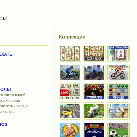
ть!
Коллекции
ЕХАТЬ
ТОЛЕТ
ртолета водой,
оверхностью
лететь к лесу, в
шить его.
ВОЗ