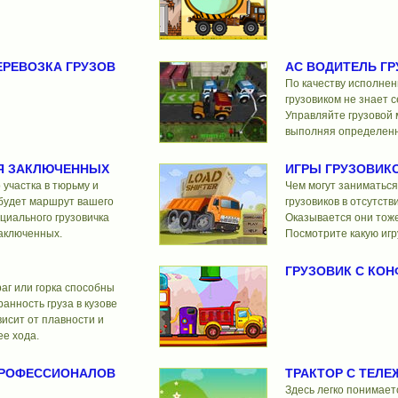
ЕРЕВОЗКА ГРУЗОВ
АС ВОДИТЕЛЬ Г
По качеству исполнени
грузовиком не знает с
Управляйте грузовой
выполняя определенн
Я ЗАКЛЮЧЕННЫХ
ИГРЫ ГРУЗОВИК
 участка в тюрьму и
Чем могут заниматься
 будет маршрут вашего
грузовиков в отсутст
ециального грузовичка
Оказывается они тоже
заключенных.
Посмотрите какую игр
ГРУЗОВИК С КО
раг или горка способны
ранность груза в кузове
исит от плавности и
е хода.
ПРОФЕССИОНАЛОВ
ТРАКТОР С ТЕЛЕ
Здесь легко понимает