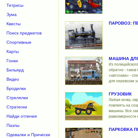
Тетрисы
Зума
ПАРОВОЗ: П
Квесты
Поиск предметов
Спортивные
Карты
МАШИНА ДЛ
Гонки
Из полицейского
Бильярд
обратно - таков
«автозака» - сп
Видео
для перевозки 
Бродилки
ГРУЗОВИК
Стрелялки
Любая кочка, ов
повлиять на сох
Стратегии
машины. Все зав
Найди отличия
равномерности е
Пазлы
ПАРКОВКА 
Одевалки и Прически