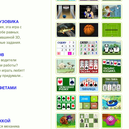
РУЗОВИКА
я, эта игра с
ебе равных.
 машиной 3D,
ые задания.
ОВ
 водители
вии работы?
 играть любят!
у придумали...
НФЕТАМИ
ЖКОЙ
ся механика