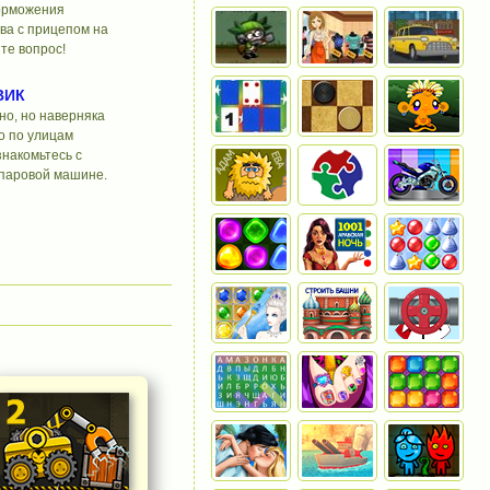
торможения
ва с прицепом на
те вопрос!
ВИК
о, но наверняка
о по улицам
знакомьтесь с
 паровой машине.