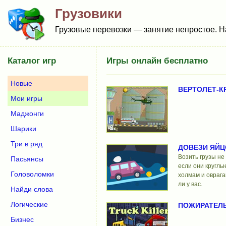
Грузовики
Грузовые перевозки — занятие непростое. Н
Каталог игр
Игры онлайн бесплатно
Новые
ВЕРТОЛЕТ-К
Мои игры
Маджонги
Шарики
Три в ряд
ДОВЕЗИ ЯЙЦ
Возить грузы не
Пасьянсы
если они круглы
Головоломки
холмам и оврага
ли у вас.
Найди слова
Логические
ПОЖИРАТЕЛЬ
Бизнес