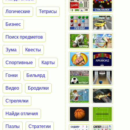
Логические
Тетрисы
Бизнес
Поиск предметов
Зума
Квесты
Спортивные
Карты
Гонки
Бильярд
Видео
Бродилки
Стрелялки
Найди отличия
Пазлы
Стратегии