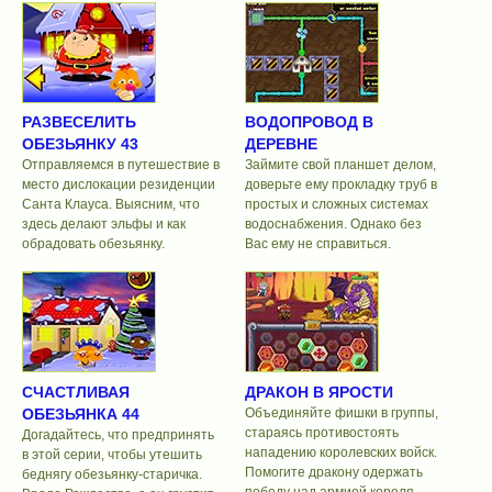
РАЗВЕСЕЛИТЬ
ВОДОПРОВОД В
ОБЕЗЬЯНКУ 43
ДЕРЕВНЕ
Отправляемся в путешествие в
Займите свой планшет делом,
место дислокации резиденции
доверьте ему прокладку труб в
Санта Клауса. Выясним, что
простых и сложных системах
здесь делают эльфы и как
водоснабжения. Однако без
обрадовать обезьянку.
Вас ему не справиться.
СЧАСТЛИВАЯ
ДРАКОН В ЯРОСТИ
ОБЕЗЬЯНКА 44
Объединяйте фишки в группы,
стараясь противостоять
Догадайтесь, что предпринять
нападению королевских войск.
в этой серии, чтобы утешить
Помогите дракону одержать
беднягу обезьянку-старичка.
победу над армией короля.