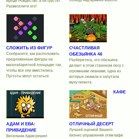
Вроде Рождество, а он грустит.
Развеселите его!
СЛОЖИТЬ ИЗ ФИГУР
СЧАСТЛИВАЯ
Сообразите, как расположить
ОБЕЗЬЯНКА 46
предложенные фигуры на
Разберитесь, что обезьяна
малогабаритной площадке так,
делает в этом странном лесу с
чтобы все они вместились.
огромными лианами, одна из
Пустоты могут остаться.
которых сковала и запутала
муху-гиганта.
КАФЕ
АДАМ И ЕВА:
ОТЛИЧНЫЙ ДЕСЕРТ
ПРИВИДЕНИЕ
Лучшей оценкой Вашего
бизнес-управления этим кафе
Весельчак Адам решил