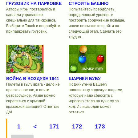
ГРУЗОВИК НА ПАРКОВКЕ
СТРОИТЬ БАШНЮ
Авторы игры постарались и
Попытайтесь преодолеть
сделали управление
определенный уровень и
специально для тачскринов.
построить сооружение повыше,
Выберите Touch и попробуйте
иначе не сможете пройти на
припарковать грузовик.
следующий этап. Сделать это
трудно.
ВОЙНА В ВОЗДУХЕ 1941
ШАРИКИ БУБУ
Полеты в тылу врага - дело не
Подкиньте-ка Вашему
просто опасное, а почти
планшетику задачку с шарами,
безрассудное. Разве можно
которые надо сбросить с
справиться с армадой
игрового стола по одному за
вражеской авиации? Ответьте
ход. И лишь один может
ДА!
остаться.
1
<
171
172
173