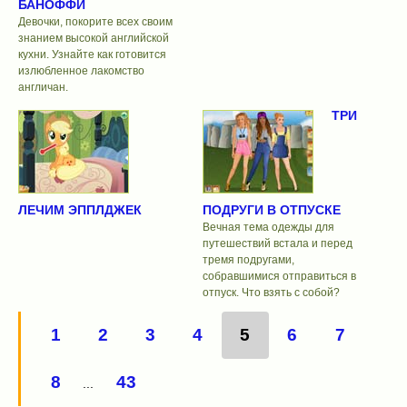
БАНОФФИ
Девочки, покорите всех своим
знанием высокой английской
кухни. Узнайте как готовится
излюбленное лакомство
англичан.
ТРИ
ЛЕЧИМ ЭППЛДЖЕК
ПОДРУГИ В ОТПУСКЕ
Вечная тема одежды для
путешествий встала и перед
тремя подругами,
собравшимися отправиться в
отпуск. Что взять с собой?
1
2
3
4
5
6
7
8
43
...