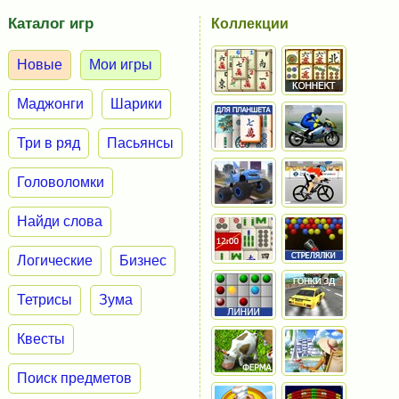
Каталог игр
Коллекции
Новые
Мои игры
Маджонги
Шарики
Три в ряд
Пасьянсы
Головоломки
Найди слова
Логические
Бизнес
Тетрисы
Зума
Квесты
Поиск предметов