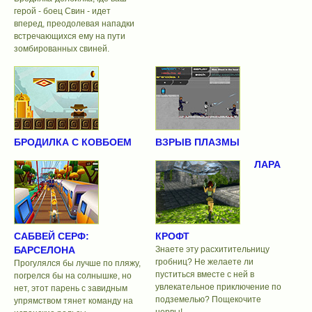
герой - боец Свин - идет
вперед, преодолевая нападки
встречающихся ему на пути
зомбированных свиней.
БРОДИЛКА С КОВБОЕМ
ВЗРЫВ ПЛАЗМЫ
ЛАРА
САБВЕЙ СЕРФ:
КРОФТ
БАРСЕЛОНА
Знаете эту расхитительницу
гробниц? Не желаете ли
Прогулялся бы лучше по пляжу,
пуститься вместе с ней в
погрелся бы на солнышке, но
увлекательное приключение по
нет, этот парень с завидным
подземелью? Пощекочите
упрямством тянет команду на
нервы!