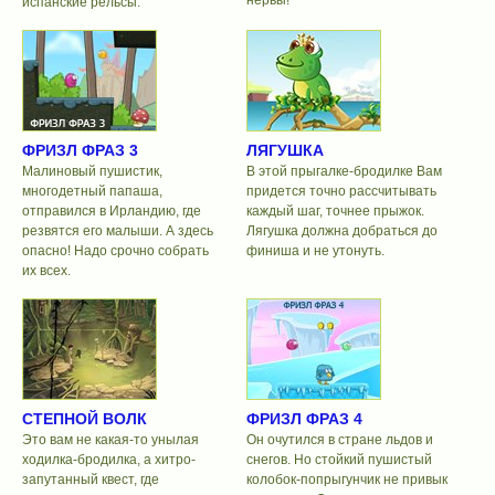
испанские рельсы.
ФРИЗЛ ФРАЗ 3
ЛЯГУШКА
Малиновый пушистик,
В этой прыгалке-бродилке Вам
многодетный папаша,
придется точно рассчитывать
отправился в Ирландию, где
каждый шаг, точнее прыжок.
резвятся его малыши. А здесь
Лягушка должна добраться до
опасно! Надо срочно собрать
финиша и не утонуть.
их всех.
СТЕПНОЙ ВОЛК
ФРИЗЛ ФРАЗ 4
Это вам не какая-то унылая
Он очутился в стране льдов и
ходилка-бродилка, а хитро-
снегов. Но стойкий пушистый
запутанный квест, где
колобок-попрыгунчик не привык