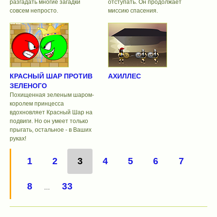
разгадать многие загадки
отступать. Он продолжает
совсем непросто.
миссию спасения.
КРАСНЫЙ ШАР ПРОТИВ
АХИЛЛЕС
ЗЕЛЕНОГО
Похищенная зеленым шаром-
королем принцесса
вдохновляет Красный Шар на
подвиги. Но он умеет только
прыгать, остальное - в Ваших
руках!
1
2
3
4
5
6
7
8
33
...