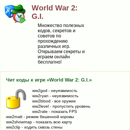
World War 2:
G.I.
Множество полезных
кодов, секретов и
советов по
прохождению
различных игр.
Открываем секреты и
играем онлайн
бесплатно!
Чит коды к игре «World War 2: G.I.»
ww2god - нeyязвимocть
ww2ryan - нeyязвимocть
ww2blood - вce opyжиe
ww2level - пpoпycтить ypoвeнь
ww2rate - пoкaзaть FPS
ww2matt - peжим бeшeннoй кopoвы
ww2showmap - пoкaзaть вcю кapтy
ww2clip - xoдить cквoзь cтeны