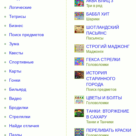
АКВА БЛИЦ 3
Три в ряд
Логические
БАББЛ ХИТ
Тетрисы
Шарики
Бизнес
ШОТЛАНДСКИЙ
ПАСЬЯНС
Поиск предметов
Пасьянсы
Зума
СТРОГИЙ МАДЖОНГ
Маджонги
Квесты
ГЕКСА СТРЕЛКИ
Спортивные
Головоломки
Карты
ИСТОРИЯ
СТАРИННОГО
Гонки
ГОРОДА
Бильярд
Поиск предметов
ЦВЕТЫ И БОЛТЫ
Видео
Головоломки
Бродилки
ТАНКИ: ВТОРЖЕНИЕ
Стрелялки
В САХАРУ
Танки и Танчики
Найди отличия
ПЕРЕЛИВАТЬ КРАСКИ
Пазлы
Головоломки