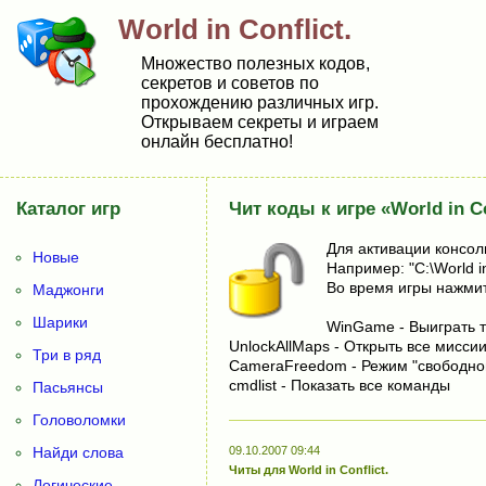
World in Conflict.
Множество полезных кодов,
секретов и советов по
прохождению различных игр.
Открываем секреты и играем
онлайн бесплатно!
Каталог игр
Чит коды к игре «World in Co
Для активации консоли
Новые
Например: "C:\World in
Во время игры нажмите
Маджонги
Шарики
WinGame - Выиграть 
UnlockAllMaps - Открыть все мисси
Три в ряд
CameraFreedom - Режим "свободно
cmdlist - Показать все команды
Пасьянсы
Головоломки
Найди слова
09.10.2007 09:44
Читы для World in Conflict.
Логические