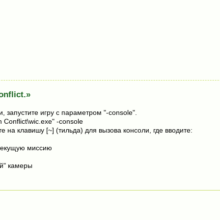
nflict.»
, запустите игру с параметром "-console".
 Conflict\wic.exe" -console
 на клавишу [~] (тильда) для вызова консоли, где вводите:
текущую миссию
и
й" камеры