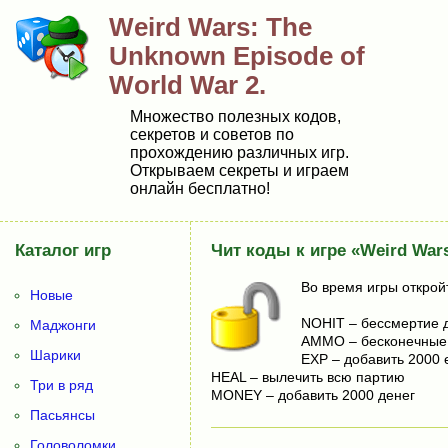
Weird Wars: The
Unknown Episode of
World War 2.
Множество полезных кодов,
секретов и советов по
прохождению различных игр.
Открываем секреты и играем
онлайн бесплатно!
Каталог игр
Чит коды к игре «Weird Wars
Во время игры открой
Новые
NOHIT – бессмертие д
Маджонги
AMMO – бесконечные
Шарики
EXP – добавить 2000 
HEAL – вылечить всю партию
Три в ряд
MONEY – добавить 2000 денег
Пасьянсы
Головоломки