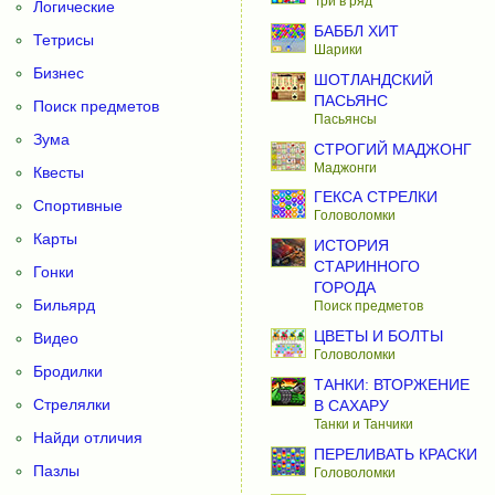
Три в ряд
Логические
БАББЛ ХИТ
Тетрисы
Шарики
Бизнес
ШОТЛАНДСКИЙ
ПАСЬЯНС
Поиск предметов
Пасьянсы
Зума
СТРОГИЙ МАДЖОНГ
Маджонги
Квесты
ГЕКСА СТРЕЛКИ
Спортивные
Головоломки
Карты
ИСТОРИЯ
СТАРИННОГО
Гонки
ГОРОДА
Бильярд
Поиск предметов
ЦВЕТЫ И БОЛТЫ
Видео
Головоломки
Бродилки
ТАНКИ: ВТОРЖЕНИЕ
Стрелялки
В САХАРУ
Танки и Танчики
Найди отличия
ПЕРЕЛИВАТЬ КРАСКИ
Пазлы
Головоломки