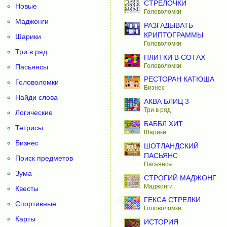
СТРЕЛОЧКИ
Новые
Головоломки
Маджонги
РАЗГАДЫВАТЬ
КРИПТОГРАММЫ
Шарики
Головоломки
Три в ряд
ПЛИТКИ В СОТАХ
Головоломки
Пасьянсы
РЕСТОРАН КАТЮША
Головоломки
Бизнес
Найди слова
АКВА БЛИЦ 3
Три в ряд
Логические
БАББЛ ХИТ
Тетрисы
Шарики
Бизнес
ШОТЛАНДСКИЙ
ПАСЬЯНС
Поиск предметов
Пасьянсы
Зума
СТРОГИЙ МАДЖОНГ
Маджонги
Квесты
ГЕКСА СТРЕЛКИ
Спортивные
Головоломки
Карты
ИСТОРИЯ