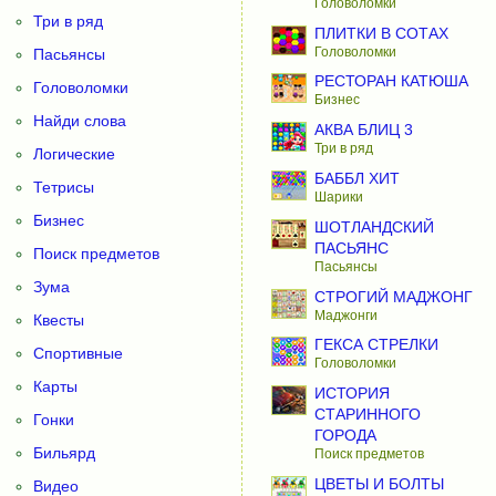
Головоломки
Три в ряд
ПЛИТКИ В СОТАХ
Головоломки
Пасьянсы
РЕСТОРАН КАТЮША
Головоломки
Бизнес
Найди слова
АКВА БЛИЦ 3
Три в ряд
Логические
БАББЛ ХИТ
Тетрисы
Шарики
Бизнес
ШОТЛАНДСКИЙ
ПАСЬЯНС
Поиск предметов
Пасьянсы
Зума
СТРОГИЙ МАДЖОНГ
Маджонги
Квесты
ГЕКСА СТРЕЛКИ
Спортивные
Головоломки
Карты
ИСТОРИЯ
СТАРИННОГО
Гонки
ГОРОДА
Бильярд
Поиск предметов
ЦВЕТЫ И БОЛТЫ
Видео