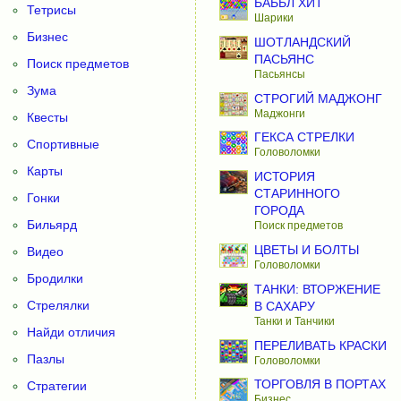
БАББЛ ХИТ
Тетрисы
Шарики
Бизнес
ШОТЛАНДСКИЙ
ПАСЬЯНС
Поиск предметов
Пасьянсы
Зума
СТРОГИЙ МАДЖОНГ
Маджонги
Квесты
ГЕКСА СТРЕЛКИ
Спортивные
Головоломки
Карты
ИСТОРИЯ
СТАРИННОГО
Гонки
ГОРОДА
Бильярд
Поиск предметов
ЦВЕТЫ И БОЛТЫ
Видео
Головоломки
Бродилки
ТАНКИ: ВТОРЖЕНИЕ
Стрелялки
В САХАРУ
Танки и Танчики
Найди отличия
ПЕРЕЛИВАТЬ КРАСКИ
Пазлы
Головоломки
ТОРГОВЛЯ В ПОРТАХ
Стратегии
Бизнес