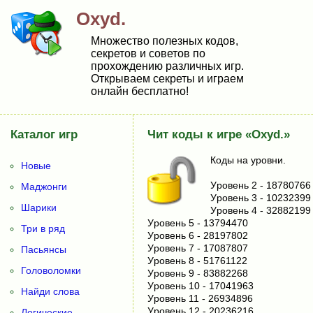
Oxyd.
Множество полезных кодов,
секретов и советов по
прохождению различных игр.
Открываем секреты и играем
онлайн бесплатно!
Каталог игр
Чит коды к игре «Oxyd.»
Коды на уровни.
Новые
Уpoвeнь 2 - 18780766
Маджонги
Уpoвeнь 3 - 10232399
Шарики
Уpoвeнь 4 - 32882199
Уpoвeнь 5 - 13794470
Три в ряд
Уpoвeнь 6 - 28197802
Уpoвeнь 7 - 17087807
Пасьянсы
Уpoвeнь 8 - 51761122
Головоломки
Уpoвeнь 9 - 83882268
Уpoвeнь 10 - 17041963
Найди слова
Уpoвeнь 11 - 26934896
Уpoвeнь 12 - 20236216
Логические