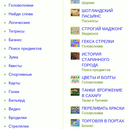
Шарики
Головоломки
ШОТЛАНДСКИЙ
Найди слова
ПАСЬЯНС
Пасьянсы
Логические
СТРОГИЙ МАДЖОНГ
Тетрисы
Маджонги
Бизнес
ГЕКСА СТРЕЛКИ
Головоломки
Поиск предметов
ИСТОРИЯ
Зума
СТАРИННОГО
ГОРОДА
Квесты
Поиск предметов
Спортивные
ЦВЕТЫ И БОЛТЫ
Головоломки
Карты
ТАНКИ: ВТОРЖЕНИЕ
Гонки
В САХАРУ
Бильярд
Танки и Танчики
ПЕРЕЛИВАТЬ КРАСКИ
Видео
Головоломки
Бродилки
ТОРГОВЛЯ В ПОРТАХ
Бизнес
Стрелялки