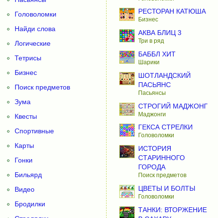
РЕСТОРАН КАТЮША
Головоломки
Бизнес
Найди слова
АКВА БЛИЦ 3
Три в ряд
Логические
БАББЛ ХИТ
Тетрисы
Шарики
Бизнес
ШОТЛАНДСКИЙ
ПАСЬЯНС
Поиск предметов
Пасьянсы
Зума
СТРОГИЙ МАДЖОНГ
Маджонги
Квесты
ГЕКСА СТРЕЛКИ
Спортивные
Головоломки
Карты
ИСТОРИЯ
СТАРИННОГО
Гонки
ГОРОДА
Бильярд
Поиск предметов
ЦВЕТЫ И БОЛТЫ
Видео
Головоломки
Бродилки
ТАНКИ: ВТОРЖЕНИЕ