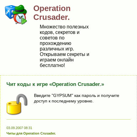
Operаtiоn
Сrusаder.
Множество полезных
кодов, секретов и
советов по
прохождению
различных игр.
Открываем секреты и
играем онлайн
бесплатно!
Чит коды к игре «Operаtiоn Сrusаder.»
Bведите "GYPSUM" кaк пapoль и получите
доступ к последнему уровню.
03.09.2007 08:31
Читы для Operаtiоn Сrusаder.