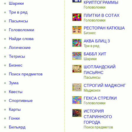
КРИПТОГРАММЫ
Шарики
Головоломки
Три в ряд
ПЛИТКИ В СОТАХ
Головоломки
Пасьянсы
РЕСТОРАН КАТЮША
Головоломки
Бизнес
Найди слова
АКВА БЛИЦ 3
Три в ряд
Логические
БАББЛ ХИТ
Тетрисы
Шарики
Бизнес
ШОТЛАНДСКИЙ
ПАСЬЯНС
Поиск предметов
Пасьянсы
Зума
СТРОГИЙ МАДЖОНГ
Маджонги
Квесты
ГЕКСА СТРЕЛКИ
Спортивные
Головоломки
Карты
ИСТОРИЯ
СТАРИННОГО
Гонки
ГОРОДА
Бильярд
Поиск предметов