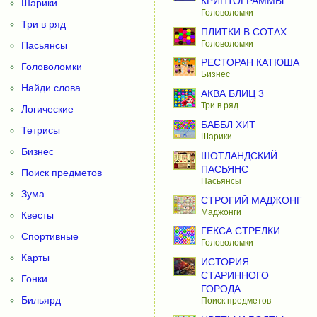
КРИПТОГРАММЫ
Шарики
Головоломки
Три в ряд
ПЛИТКИ В СОТАХ
Головоломки
Пасьянсы
РЕСТОРАН КАТЮША
Головоломки
Бизнес
Найди слова
АКВА БЛИЦ 3
Три в ряд
Логические
БАББЛ ХИТ
Тетрисы
Шарики
Бизнес
ШОТЛАНДСКИЙ
ПАСЬЯНС
Поиск предметов
Пасьянсы
Зума
СТРОГИЙ МАДЖОНГ
Маджонги
Квесты
ГЕКСА СТРЕЛКИ
Спортивные
Головоломки
Карты
ИСТОРИЯ
СТАРИННОГО
Гонки
ГОРОДА
Бильярд
Поиск предметов