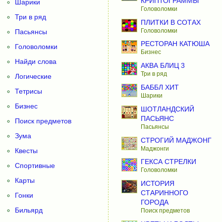
КРИПТОГРАММЫ
Шарики
Головоломки
Три в ряд
ПЛИТКИ В СОТАХ
Головоломки
Пасьянсы
РЕСТОРАН КАТЮША
Головоломки
Бизнес
Найди слова
АКВА БЛИЦ 3
Три в ряд
Логические
БАББЛ ХИТ
Тетрисы
Шарики
Бизнес
ШОТЛАНДСКИЙ
ПАСЬЯНС
Поиск предметов
Пасьянсы
Зума
СТРОГИЙ МАДЖОНГ
Маджонги
Квесты
ГЕКСА СТРЕЛКИ
Спортивные
Головоломки
Карты
ИСТОРИЯ
СТАРИННОГО
Гонки
ГОРОДА
Бильярд
Поиск предметов