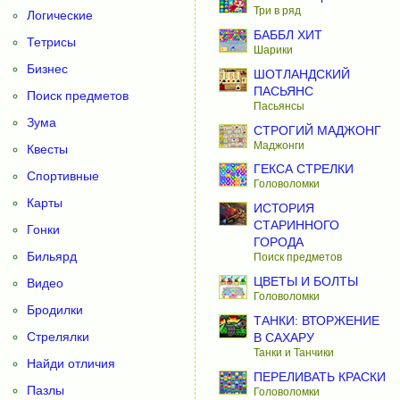
Три в ряд
Логические
БАББЛ ХИТ
Тетрисы
Шарики
Бизнес
ШОТЛАНДСКИЙ
ПАСЬЯНС
Поиск предметов
Пасьянсы
Зума
СТРОГИЙ МАДЖОНГ
Маджонги
Квесты
ГЕКСА СТРЕЛКИ
Спортивные
Головоломки
Карты
ИСТОРИЯ
СТАРИННОГО
Гонки
ГОРОДА
Бильярд
Поиск предметов
ЦВЕТЫ И БОЛТЫ
Видео
Головоломки
Бродилки
ТАНКИ: ВТОРЖЕНИЕ
Стрелялки
В САХАРУ
Танки и Танчики
Найди отличия
ПЕРЕЛИВАТЬ КРАСКИ
Пазлы
Головоломки