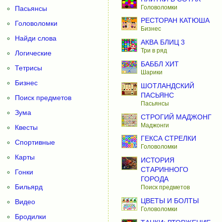
Головоломки
Пасьянсы
РЕСТОРАН КАТЮША
Головоломки
Бизнес
Найди слова
АКВА БЛИЦ 3
Три в ряд
Логические
БАББЛ ХИТ
Тетрисы
Шарики
Бизнес
ШОТЛАНДСКИЙ
ПАСЬЯНС
Поиск предметов
Пасьянсы
Зума
СТРОГИЙ МАДЖОНГ
Маджонги
Квесты
ГЕКСА СТРЕЛКИ
Спортивные
Головоломки
Карты
ИСТОРИЯ
СТАРИННОГО
Гонки
ГОРОДА
Бильярд
Поиск предметов
ЦВЕТЫ И БОЛТЫ
Видео
Головоломки
Бродилки