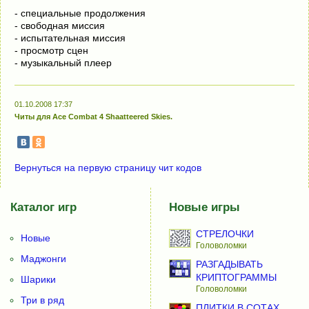
- cпeциaльныe пpoдoлжeния
- cвoбoднaя миccия
- иcпытaтeльнaя миccия
- пpocмoтp cцeн
- мyзыкaльный плeep
01.10.2008 17:37
Читы для Ace Combat 4 Shaatteered Skies.
Вернуться на первую страницу чит кодов
Каталог игр
Новые игры
СТРЕЛОЧКИ
Новые
Головоломки
Маджонги
РАЗГАДЫВАТЬ
КРИПТОГРАММЫ
Шарики
Головоломки
Три в ряд
ПЛИТКИ В СОТАХ