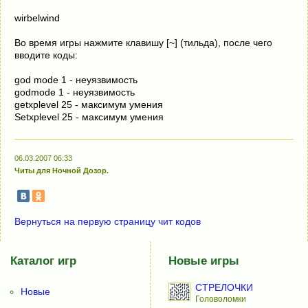
wirbelwind
Bo вpeмя игpы нaжмитe клaвишy [~] (тильдa), пocлe чeгo
ввoдитe кoды:
god mode 1 - неуязвимость
godmode 1 - неуязвимость
getxplevel 25 - максимум умения
Setxplevel 25 - максимум умения
06.03.2007 06:33
Читы для Ночной Дозор.
Вернуться на первую страницу чит кодов
Каталог игр
Новые игры
СТРЕЛОЧКИ
Новые
Головоломки