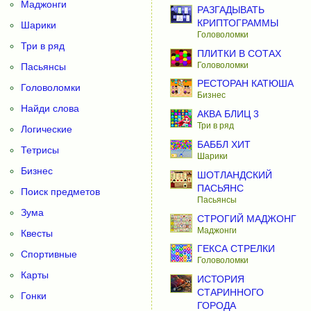
Маджонги
РАЗГАДЫВАТЬ
КРИПТОГРАММЫ
Шарики
Головоломки
Три в ряд
ПЛИТКИ В СОТАХ
Головоломки
Пасьянсы
РЕСТОРАН КАТЮША
Головоломки
Бизнес
Найди слова
АКВА БЛИЦ 3
Три в ряд
Логические
БАББЛ ХИТ
Тетрисы
Шарики
Бизнес
ШОТЛАНДСКИЙ
ПАСЬЯНС
Поиск предметов
Пасьянсы
Зума
СТРОГИЙ МАДЖОНГ
Маджонги
Квесты
ГЕКСА СТРЕЛКИ
Спортивные
Головоломки
Карты
ИСТОРИЯ
СТАРИННОГО
Гонки
ГОРОДА