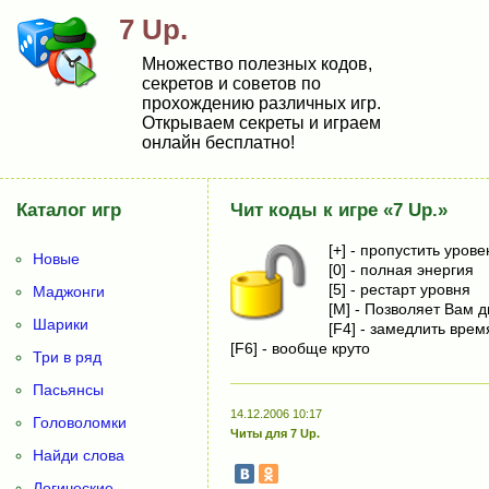
7 Up.
Множество полезных кодов,
секретов и советов по
прохождению различных игр.
Открываем секреты и играем
онлайн бесплатно!
Каталог игр
Чит коды к игре «7 Up.»
[+] - пропустить урове
Новые
[0] - полная энергия
[5] - рестарт уровня
Маджонги
[M] - Позволяет Вам д
Шарики
[F4] - замедлить врем
[F6] - вообще круто
Три в ряд
Пасьянсы
14.12.2006 10:17
Головоломки
Читы для 7 Up.
Найди слова
Логические