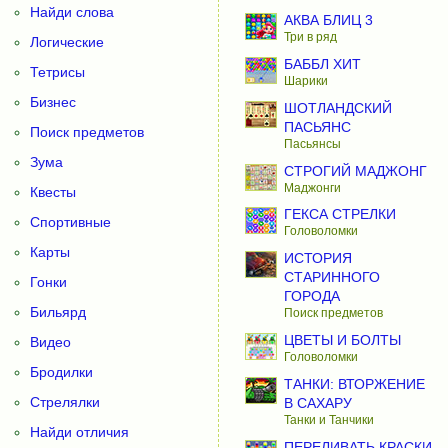
Найди слова
АКВА БЛИЦ 3
Три в ряд
Логические
БАББЛ ХИТ
Тетрисы
Шарики
Бизнес
ШОТЛАНДСКИЙ
ПАСЬЯНС
Поиск предметов
Пасьянсы
Зума
СТРОГИЙ МАДЖОНГ
Маджонги
Квесты
ГЕКСА СТРЕЛКИ
Спортивные
Головоломки
Карты
ИСТОРИЯ
СТАРИННОГО
Гонки
ГОРОДА
Бильярд
Поиск предметов
ЦВЕТЫ И БОЛТЫ
Видео
Головоломки
Бродилки
ТАНКИ: ВТОРЖЕНИЕ
Стрелялки
В САХАРУ
Танки и Танчики
Найди отличия
ПЕРЕЛИВАТЬ КРАСКИ